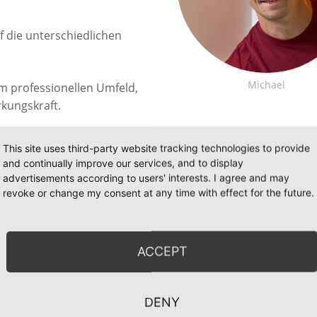
f die unterschiedlichen
Michael
em professionellen Umfeld,
rkungskraft.
en persönliche
This site uses third-party website tracking technologies to provide
leitet durch professionelle
and continually improve our services, and to display
liegt.
advertisements according to users' interests. I agree and may
revoke or change my consent at any time with effect for the future.
MEHR ZU RAUM5
ACCEPT
DENY